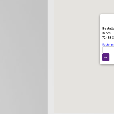
Bestatt
In den 
72488 S
Routenp